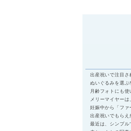
8,230 円
10,500 円
送料無料
送料無料
もっと読む+
もっと読む+
もっと読む+
もっと読む+
出産祝いで注目さ
ぬいぐるみを選ぶ
月齢フォトにも使
抱き心地が魅力の世界
大判のフード付きおく
メリーマイヤーは
メリーマイヤーのふわ
長く使えると好評
欧スウェーデン王室御
大人かわいい出産祝い
5,280 円
み
ディ」の
二段のミッフィーおむ
妊娠中から「ファ
3,850 円
15,890 円
お食事エプロンとシリ
送料無料
もっと読む+
出産祝いでもらえ
セット
もっと読む+
もっと読む+
最近は、シンプル
8,500 円
送料無料