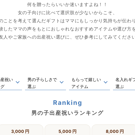
何を贈ったらいいか迷いますよね！！
女の子向けに比べて選択肢が少ないからこそ、
のことを考えて選んだギフトはママにもしっかり気持ちが伝わ
験したママの声をもとにおしゃれなおすすめアイテムや選び方
友人やご家族への出産祝い選びに、ぜひ参考にしてみてくださ
出産祝い
男の子
らしさで
もらって
嬉しい
名入れ
ギ
ング
選ぶ
アイテム
選ぶ
男の子出産祝いランキング
3,000 円
5,000 円
8,000 円