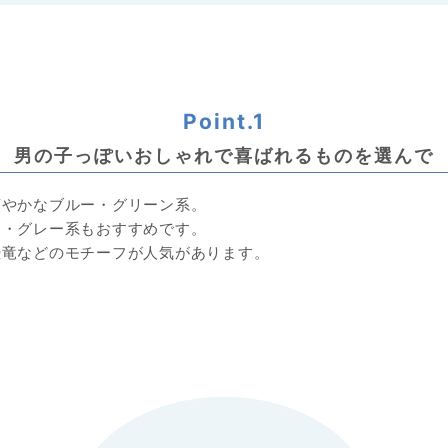
男の子っぽいおしゃれで喜ばれるものを選んで
爽やかなブルー・グリーン系。
ン・グレー系もおすすめです。
恐竜などのモチーフが人気があります。
しゃれで可愛い
リトルダッチ×ミッフィーの
ンド・可愛さ・ナチュラル・上品
ディズニーのデザインがインパ
ディズニーのぬいぐるみを添え
カラフルで愛らしい
爽やかな色合いのアクリルと木
はまるでふわふわと
ランチプレートとスタイのセッ
やわらかタオルのおむつケーキ
アニマルたちが大集合！
おしゃれでかわいい積み木セッ
飛んできたよう♪
ケーキ
3,730 円～
6,280 円
8,990 円
11,200 円
送料無料
送料無料
送料無料
送料無料