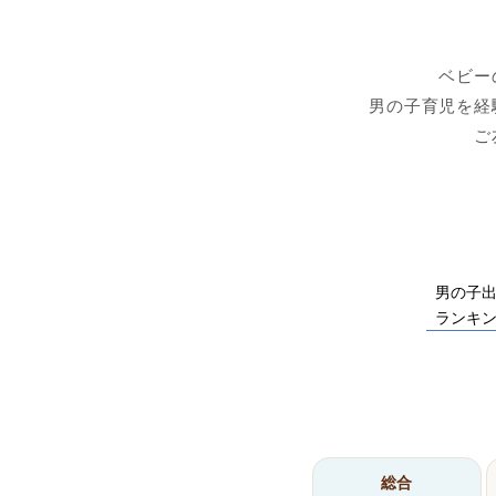
ベビー
男の子育児を経
ご
男の子
ランキ
総合