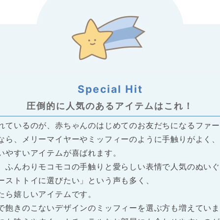
もっと読む+
もっと読む+
もっと読む+
もっと読む+
圧倒的に
人気のある
アイテムはこれ！
れているのが、赤ちゃんのはじめてのお友だちになるファー
なら、メリーマイヤーやミッフィーのように手触りがよく、
いやすいアイテムが喜ばれます。
で愛される
るみは
ひっぱって遊んだり形合わせを楽し
木の温もりと優しさいっぱいの積み
ディズニー
おむつが入
、ふんわりモコモコの手触りと愛らしい表情で人気のぬい
ふわぬいぐる
用達の「エロ
める
木にはカラーと
赤ちゃんの毎日に
おしゃれ可愛いと褒められちゃう♪
出産祝いに
フローレン
トトロのア
成長に合わ
つケーキ
ソーティングプルトイ・はりねずみ
刺しゅうの選べる可愛らしいお片付
やさしいタオル3点セット
組み合わせ自在の人気のメリーマイ
3,480 円
今治タオル
バスタオル
ウォーカー
ーストトイに選びたい」という声も多く、
送
コンボールの
3,850 円
7,980 円
けバッグ付き！
ヤーギフトセット！
13,200 円
セット！
♪
送料無料
送料無料
送
もっと読む+
たら嬉しいアイテムです。
5,980 円
10,000 円
5,000 円
7,980 円
送料無料
送料無料
送
送
もっと読む+
もっと読む+
もっと読む+
で飽きのこないデザインのミッフィーを選ぶ方も増えてい
もっと読む+
もっと読む+
もっと読む+
もっと読む+