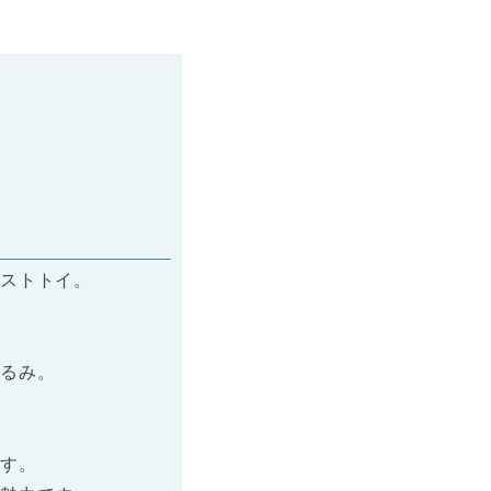
ストトイ。
好きママへの
るボックスに人気のラル
ぐるみ。
！
ソックスや
ップリケがかわいい、
せて長く遊べる
、おむつの入ったギフト
とスタイのギフトセット
＆ライド
料無料
料無料
料無料
料無料
ます。