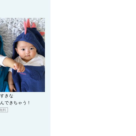
いすきな
しんできちゃう！
無料