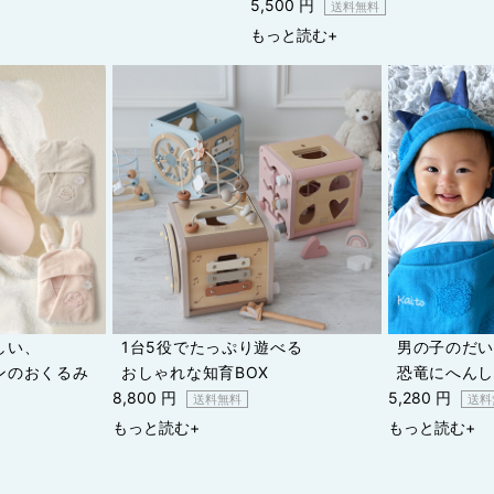
5,500 円
送料無料
もっと読む+
しい、
1台5役でたっぷり遊べる
男の子のだ
ンのおくるみ
おしゃれな知育BOX
恐竜にへん
8,800 円
5,280 円
送料無料
送料
もっと読む+
もっと読む+