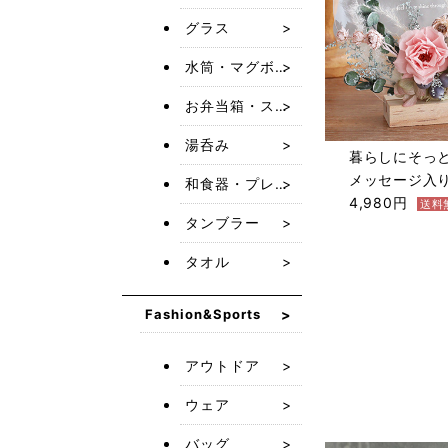
グラス
水筒・マグボトル
お弁当箱・スープジャー
湯呑み
暮らしにそっ
メッセージ入
和食器・プレート・皿
4,980円
送料
タンブラー
タオル
Fashion&Sports
アウトドア
ウェア
バッグ