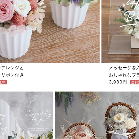
なアレンジと
メッセージを
＆リボン付き
おしゃれなフ
3,980円
無料
送料