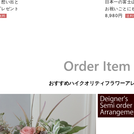
！想い出と
日本一の富士
プレゼント
お祝いごとに
8,980円
無料
送料
おすすめハイクオリティフラワーア