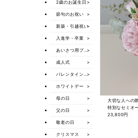
2歳のお誕生日
節句のお祝い
新築・引越祝い
入進学・卒業
あいさつ用プチギフト
成人式
バレンタインデー
ホワイトデー
母の日
大切な人への
特別なセミオ
父の日
23,800円
敬老の日
クリスマス