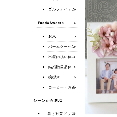
ゴルフアイテム
Food&Sweets
お米
バームクーヘン
出産内祝い体重米
結婚贈呈品体重米
挨拶米
コーヒー・お茶
シーンから選ぶ
暑さ対策グッズ