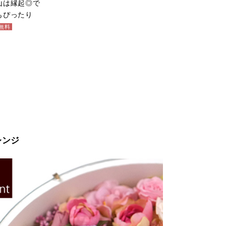
山は縁起◎で
もぴったり
無料
レンジ