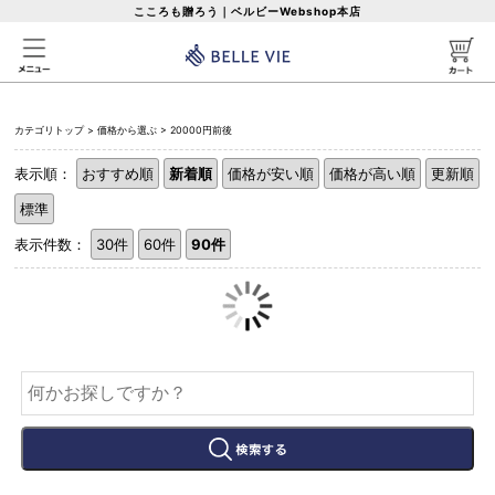
こころも贈ろう｜ベルビーWebshop本店
カテゴリトップ
>
価格から選ぶ
>
20000円前後
表示順：
おすすめ順
新着順
価格が安い順
価格が高い順
更新順
標準
表示件数：
30件
60件
90件