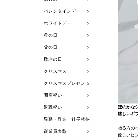
バレンタインデー
ホワイトデー
母の日
父の日
敬老の日
クリスマス
クリスマスプレゼント 人気おもちゃ特集2025
開店祝い
ほのかな
退職祝い
嬉しいギ
異動・昇進・社長就任
贈る方の
従業員表彰
優しいピ