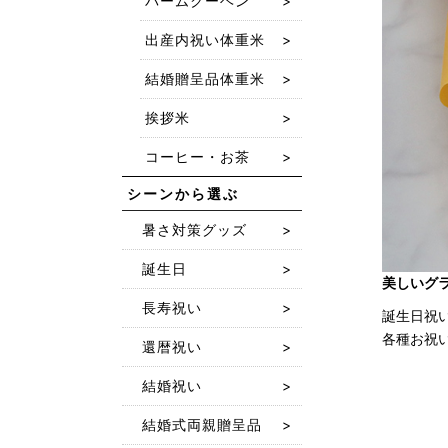
バームクーヘン
出産内祝い体重米
結婚贈呈品体重米
挨拶米
コーヒー・お茶
シーンから選ぶ
暑さ対策グッズ
誕生日
美しいグ
長寿祝い
誕生日祝
各種お祝
還暦祝い
結婚祝い
結婚式両親贈呈品