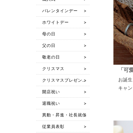
バレンタインデー
ホワイトデー
母の日
父の日
敬老の日
クリスマス
「可
お誕生
クリスマスプレゼント 人気おもちゃ特集2025
キャン
開店祝い
退職祝い
異動・昇進・社長就任
従業員表彰