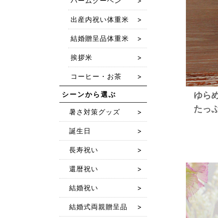
バームクーヘン
出産内祝い体重米
結婚贈呈品体重米
挨拶米
コーヒー・お茶
シーンから選ぶ
ゆら
たっ
暑さ対策グッズ
誕生日
長寿祝い
還暦祝い
結婚祝い
結婚式両親贈呈品