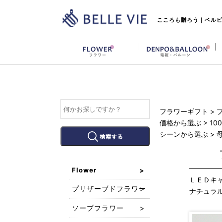
こころも贈ろう｜ベルビー
フラワーギフト
>
価格から選ぶ
>
10
シーンから選ぶ
>
Flower
ＬＥＤキ
プリザーブドフラワー
ナチュラ
ソープフラワー