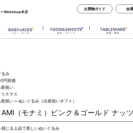
お買物ガイド
会
Webshop本店
ぐるみ
00円前後
出産祝い
クリスマス
出産祝い
>
ぬいぐるみ（出産祝いギフト）
N AMI（モナミ）ピンク＆ゴールド ナッ
を感じる上品で美しいぬいぐるみ