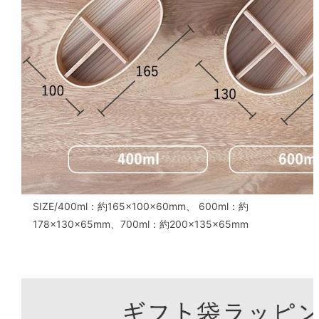
SIZE/400ml：約165×100×60mm、 600ml：約
178×130×65mm、700ml：約200×135×65mm