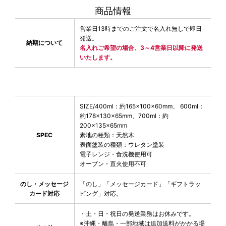
商品情報
営業日13時までのご注文で名入れ無しで即日
発送。
納期について
名入れご希望の場合、3～4営業日以降に発送
いたします。
SIZE/400ml：約165×100×60mm、 600ml：
約178×130×65mm、700ml：約
200×135×65mm
SPEC
素地の種類：天然木
表面塗装の種類：ウレタン塗装
電子レンジ・食洗機使用可
オーブン・直火使用不可
のし・メッセージ
「のし」「メッセージカード」「ギフトラッ
カード対応
ピング」対応。
・土・日・祝日の発送業務はお休みです。
※沖縄・離島・一部地域は追加送料がかかる場